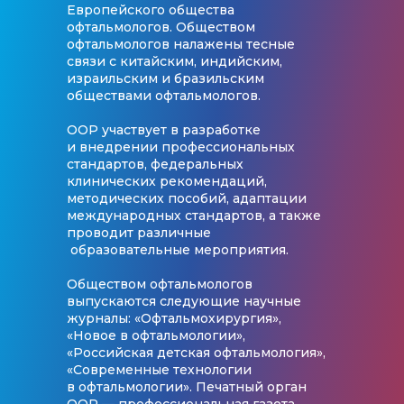
Европейского общества
офтальмологов. Обществом
офтальмологов налажены тесные
связи с китайским, индийским,
израильским и бразильским
обществами офтальмологов.
ООР участвует в разработке
и внедрении профессиональных
стандартов, федеральных
клинических рекомендаций,
методических пособий, адаптации
международных стандартов, а также
проводит различные
образовательные мероприятия.
Обществом офтальмологов
выпускаются следующие научные
журналы: «Офтальмохирургия»,
«Новое в офтальмологии»,
«Российская детская офтальмология»,
«Современные технологии
в офтальмологии». Печатный орган