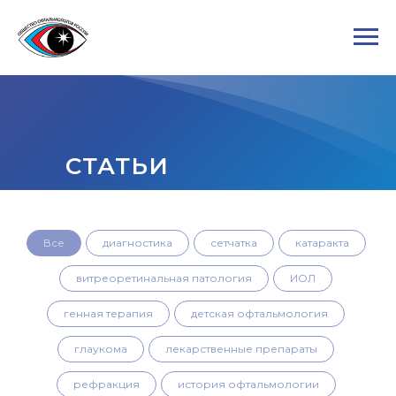
СТАТЬИ
Все
диагностика
сетчатка
катаракта
витреоретинальная патология
ИОЛ
генная терапия
детская офтальмология
глаукома
лекарственные препараты
рефракция
история офтальмологии